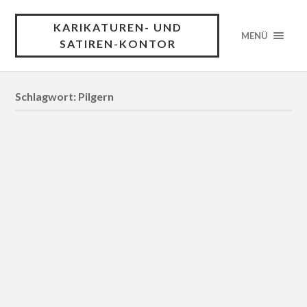
KARIKATUREN- UND
MENÜ
SATIREN-KONTOR
Schlagwort: Pilgern
Roman „Zwillingsblut – Dorf-
Thriller“
Dunkle Machenschaften in einem Familienclan.
Zwillingsmädchen werden bei der Geburt getrennt. Sie
suchen – jede für sich und ohne Kenntnis einer
Schwester – ihr Glück in einer Welt, die es ihnen nicht
leicht macht. Sie gehen verschiedene Wege und treffen
am Ende aufeinander, um zu erleben, dass sie
zusammengehören. Ihr vermeintlich gemeinsamer Sohn